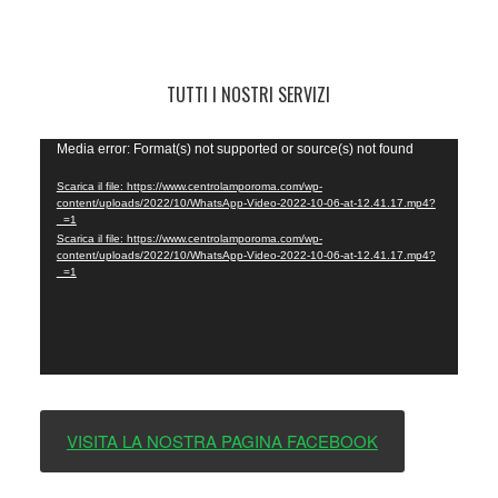
TUTTI I NOSTRI SERVIZI
Video
Media error: Format(s) not supported or source(s) not found
Player
Scarica il file: https://www.centrolamporoma.com/wp-
content/uploads/2022/10/WhatsApp-Video-2022-10-06-at-12.41.17.mp4?
_=1
Scarica il file: https://www.centrolamporoma.com/wp-
content/uploads/2022/10/WhatsApp-Video-2022-10-06-at-12.41.17.mp4?
_=1
VISITA LA NOSTRA PAGINA FACEBOOK