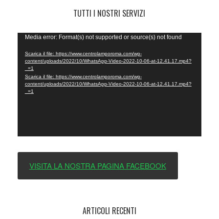
TUTTI I NOSTRI SERVIZI
Video
Media error: Format(s) not supported or source(s) not found
Player
Scarica il file: https://www.centrolamporoma.com/wp-
content/uploads/2022/10/WhatsApp-Video-2022-10-06-at-12.41.17.mp4?
_=1
Scarica il file: https://www.centrolamporoma.com/wp-
content/uploads/2022/10/WhatsApp-Video-2022-10-06-at-12.41.17.mp4?
_=1
VISITA LA NOSTRA PAGINA FACEBOOK
ARTICOLI RECENTI