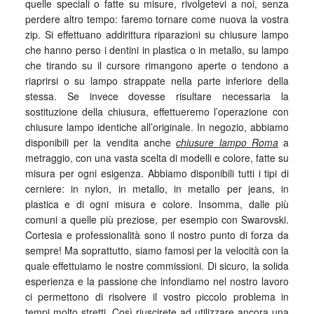
quelle speciali o fatte su misure, rivolgetevi a noi, senza
perdere altro tempo: faremo tornare come nuova la vostra
zip. Si effettuano addirittura riparazioni su chiusure lampo
che hanno perso i dentini in plastica o in metallo, su lampo
che tirando su il cursore rimangono aperte o tendono a
riaprirsi o su lampo strappate nella parte inferiore della
stessa. Se invece dovesse risultare necessaria la
sostituzione della chiusura, effettueremo l’operazione con
chiusure lampo identiche all’originale. In negozio, abbiamo
disponibili per la vendita anche
chiusure lampo Roma
a
metraggio, con una vasta scelta di modelli e colore, fatte su
misura per ogni esigenza. Abbiamo disponibili tutti i tipi di
cerniere: in nylon, in metallo, in metallo per jeans, in
plastica e di ogni misura e colore. Insomma, dalle più
comuni a quelle più preziose, per esempio con Swarovski.
Cortesia e professionalità sono il nostro punto di forza da
sempre! Ma soprattutto, siamo famosi per la velocità con la
quale effettuiamo le nostre commissioni. Di sicuro, la solida
esperienza e la passione che infondiamo nel nostro lavoro
ci permettono di risolvere il vostro piccolo problema in
tempi molto stretti. Così riuscirete ad utilizzare ancora una