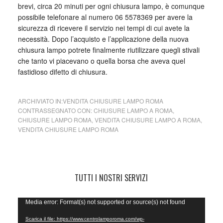
brevi, circa 20 minuti per ogni chiusura lampo, è comunque
possibile telefonare al numero 06 5578369 per avere la
sicurezza di ricevere il servizio nei tempi di cui avete la
necessità. Dopo l’acquisto e l’applicazione della nuova
chiusura lampo potrete finalmente riutilizzare quegli stivali
che tanto vi piacevano o quella borsa che aveva quel
fastidioso difetto di chiusura.
ARCHIVIATO IN:
VENDITA CHIUSURE LAMPO ROMA
CONTRASSEGNATO CON:
CHIUSURE LAMPO A ROMA
,
CHIUSURE LAMPO ROMA
,
VENDITA CHIUSURE LAMPO A ROMA
,
VENDITA CHIUSURE LAMPO ROMA
TUTTI I NOSTRI SERVIZI
Video
Media error: Format(s) not supported or source(s) not found
Player
Scarica il file: https://www.centrolamporoma.com/wp-