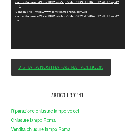
content/uploads/2022/10/WhatsApp-Video-2022-10-06-at-12.41.17.mp4?
_=1
Scarica il file: https://www.centrolamporoma.com/wp-
content/uploads/2022/10/WhatsApp-Video-2022-10-06-at-12.41.17.mp4?
_=1
VISITA LA NOSTRA PAGINA FACEBOOK
ARTICOLI RECENTI
Riparazione chiusure lampo veloci
Chiusure lampo Roma
Vendita chiusure lampo Roma